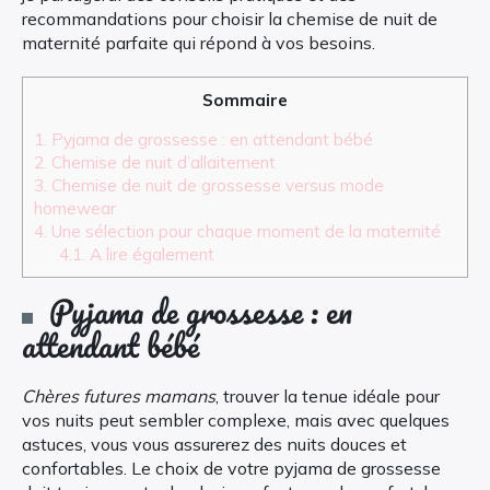
recommandations pour choisir la chemise de nuit de
maternité parfaite qui répond à vos besoins.
Sommaire
1.
Pyjama de grossesse : en attendant bébé
2.
Chemise de nuit d’allaitement
3.
Chemise de nuit de grossesse versus mode
homewear
4.
Une sélection pour chaque moment de la maternité
4.1.
A lire également
Pyjama de grossesse : en
attendant bébé
Chères futures mamans
, trouver la tenue idéale pour
vos nuits peut sembler complexe, mais avec quelques
astuces, vous vous assurerez des nuits douces et
confortables. Le choix de votre pyjama de grossesse