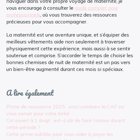
naviguer dans votre propre voyage de maternité, je
vous encourage à consulter le
guide complet pour
professionnels
, où vous trouverez des ressources
précieuses pour vous accompagner.
La maternité est une aventure unique, et s’équiper des
meilleurs vêtements aide non seulement à traverser
physiquement cette expérience, mais aussi à se sentir
soutenue et comprise. S’accorder le temps de choisir les
bonnes chemises de nuit de maternité est un pas vers
un bien-être augmenté durant ces mois si spéciaux.
A lire également
Prime de naissance 2025 : voici combien la CAF va
vous verser pour votre bébé
Col ouvert à 1 doigt : est-il sûr de faire l’amour durant
cette période ?
Cette prime oubliée peut vous aider à payer les