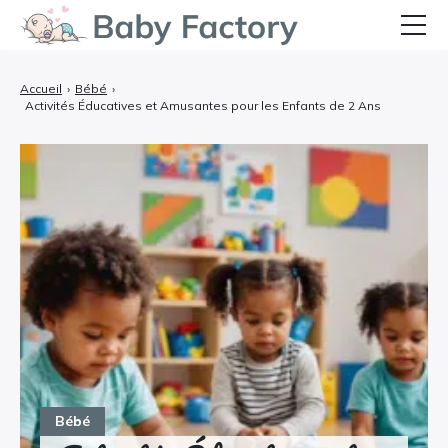
Bébé
Accueil
›
Bébé
›
Activités Éducatives et Amusantes pour les Enfants de 2 Ans
Grossesse et Accouchement
Allaitement et Alimentation
Santé et Soins
Équipements et Confort
Témoignages
Bébé