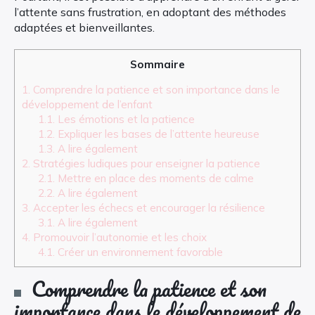
l’attente sans frustration, en adoptant des méthodes
adaptées et bienveillantes.
Sommaire
1.
Comprendre la patience et son importance dans le
développement de l’enfant
1.1.
Les émotions et la patience
1.2.
Expliquer les bases de l’attente heureuse
1.3.
A lire également
2.
Stratégies ludiques pour enseigner la patience
2.1.
Mettre en place des moments de calme
2.2.
A lire également
3.
Accepter les échecs et encourager la résilience
3.1.
A lire également
4.
Promouvoir l’autonomie et les choix
4.1.
Créer un environnement favorable
Comprendre la patience et son
importance dans le développement de