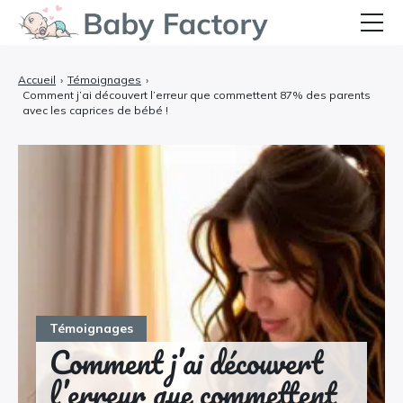
Bébé
Accueil
›
Témoignages
›
Comment j’ai découvert l’erreur que commettent 87% des parents
Grossesse et Accouchement
avec les caprices de bébé !
Allaitement et Alimentation
Santé et Soins
Équipements et Confort
Témoignages
Témoignages
Comment j’ai découvert
l’erreur que commettent