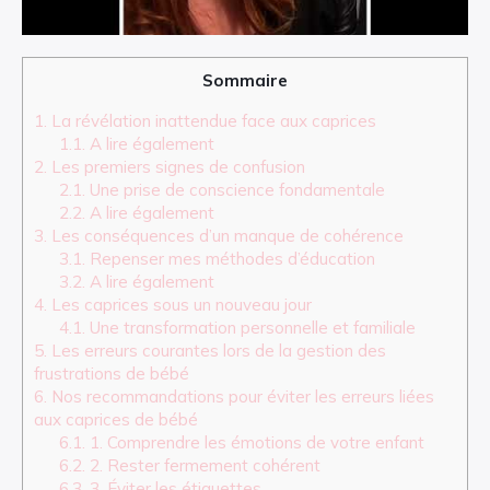
Sommaire
1.
La révélation inattendue face aux caprices
1.1.
A lire également
2.
Les premiers signes de confusion
2.1.
Une prise de conscience fondamentale
2.2.
A lire également
3.
Les conséquences d’un manque de cohérence
3.1.
Repenser mes méthodes d’éducation
3.2.
A lire également
4.
Les caprices sous un nouveau jour
4.1.
Une transformation personnelle et familiale
5.
Les erreurs courantes lors de la gestion des
frustrations de bébé
6.
Nos recommandations pour éviter les erreurs liées
aux caprices de bébé
6.1.
1. Comprendre les émotions de votre enfant
6.2.
2. Rester fermement cohérent
6.3.
3. Éviter les étiquettes