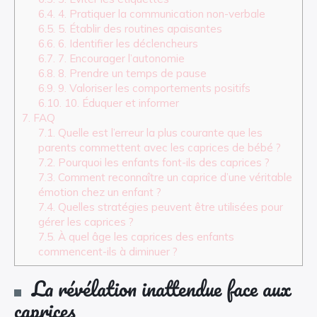
6.4.
4. Pratiquer la communication non-verbale
6.5.
5. Établir des routines apaisantes
6.6.
6. Identifier les déclencheurs
6.7.
7. Encourager l’autonomie
6.8.
8. Prendre un temps de pause
6.9.
9. Valoriser les comportements positifs
6.10.
10. Éduquer et informer
7.
FAQ
7.1.
Quelle est l’erreur la plus courante que les
parents commettent avec les caprices de bébé ?
7.2.
Pourquoi les enfants font-ils des caprices ?
7.3.
Comment reconnaître un caprice d’une véritable
émotion chez un enfant ?
7.4.
Quelles stratégies peuvent être utilisées pour
gérer les caprices ?
7.5.
À quel âge les caprices des enfants
commencent-ils à diminuer ?
La révélation inattendue face aux
caprices