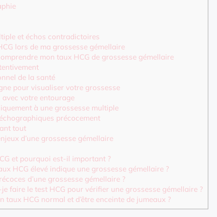
aphie
tiple et échos contradictoires
HCG lors de ma grossesse gémellaire
omprendre mon taux HCG de grossesse gémellaire
ttentivement
nnel de la santé
ligne pour visualiser votre grossesse
s avec votre entourage
iquement à une grossesse multiple
s échographiques précocement
ant tout
enjeux d’une grossesse gémellaire
CG et pourquoi est-il important ?
aux HCG élevé indique une grossesse gémellaire ?
récoces d’une grossesse gémellaire ?
e faire le test HCG pour vérifier une grossesse gémellaire ?
 un taux HCG normal et d’être enceinte de jumeaux ?