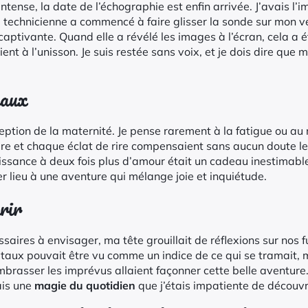
ntense, la date de l’échographie est enfin arrivée. J’avais l’
a technicienne a commencé à faire glisser la sonde sur mon ve
 captivante. Quand elle a révélé les images à l’écran, cela a 
ent à l’unisson. Je suis restée sans voix, et je dois dire que 
eaux
ption de la maternité. Je pense rarement à la fatigue ou au r
ire et chaque éclat de rire compensaient sans aucun doute les
issance à deux fois plus d’amour était un cadeau inestimabl
 lieu à une aventure qui mélange joie et inquiétude.
rir
saires à envisager, ma tête grouillait de réflexions sur nos
 taux pouvait être vu comme un indice de ce qui se tramait, m
rasser les imprévus allaient façonner cette belle aventure.
ais une
magie du quotidien
que j’étais impatiente de découvr