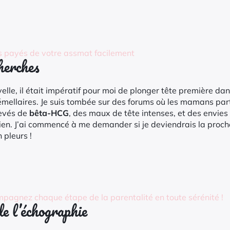
és payés de votre assmat facilement
herches
lle, il était impératif pour moi de plonger tête première da
émellaires. Je suis tombée sur des forums où les mamans par
levés de
bêta-HCG
, des maux de tête intenses, et des envies
dien. J’ai commencé à me demander si je deviendrais la proc
 pleurs !
ompagnez chaque étape de la parentalité en toute sérénité !
e l’échographie