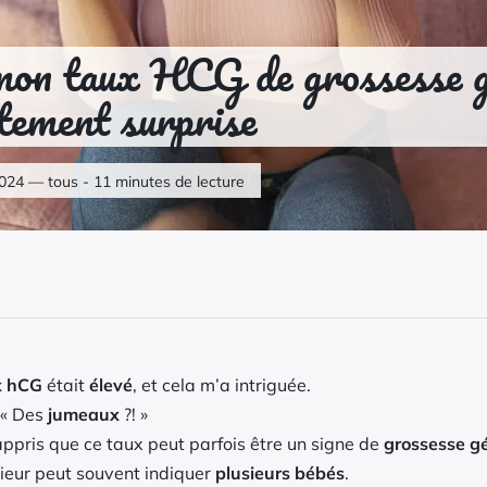
on taux HCG de grossesse g
tement surprise
 2024 — tous - 11 minutes de lecture
x hCG
était
élevé
, et cela m’a intriguée.
 « Des
jumeaux
?! »
 appris que ce taux peut parfois être un signe de
grossesse gé
ieur peut souvent indiquer
plusieurs bébés
.