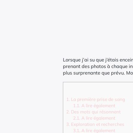
Lorsque j’ai su que j’étais ence
prenant des photos à chaque inst
plus surprenante que prévu. M
1.
La première prise de sang
1.1.
A lire également
2.
Des mots qui résonnent
2.1.
A lire également
3.
Exploration et recherches
3.1.
A lire également