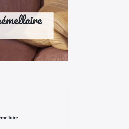
émellaire
mellaire
.