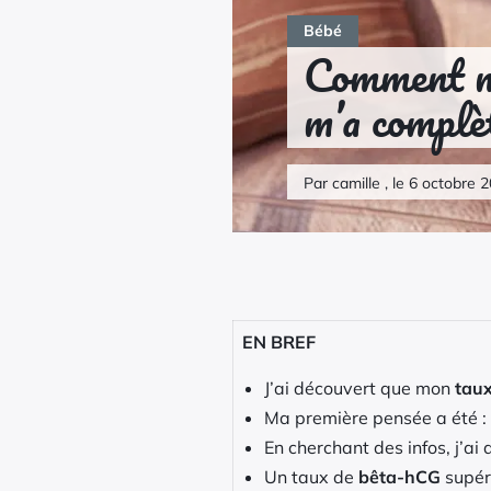
Bébé
Comment m
m’a complè
Par camille , le 6 octobre
EN BREF
J’ai découvert que mon
tau
Ma première pensée a été :
En cherchant des infos, j’ai
Un taux de
bêta-hCG
supér