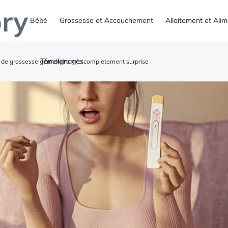
Bébé
Grossesse et Accouchement
Allaitement et Ali
Témoignages
e grossesse gémellaire m’a complètement surprise