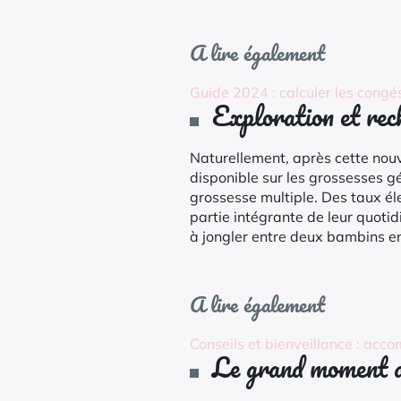
A lire également
Guide 2024 : calculer les cong
Exploration et rec
Naturellement, après cette nouve
disponible sur les grossesses g
grossesse multiple. Des taux é
partie intégrante de leur quoti
à jongler entre deux bambins en
A lire également
Conseils et bienveillance : acc
Le grand moment d