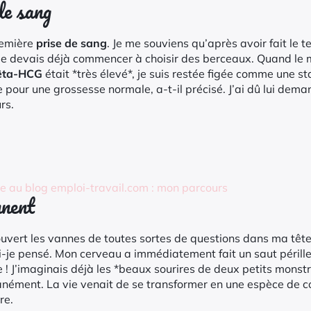
de sang
remière
prise de sang
. Je me souviens qu’après avoir fait le 
 je devais déjà commencer à choisir des berceaux. Quand le
êta-HCG
était *très élevé*, je suis restée figée comme une st
re pour une grossesse normale, a-t-il précisé. J’ai dû lui de
rs.
ce au blog emploi-travail.com : mon parcours
nnent
uvert les vannes de toutes sortes de questions dans ma tête
i-je pensé. Mon cerveau a immédiatement fait un saut péril
 ! J’imaginais déjà les *beaux sourires de deux petits monst
nément. La vie venait de se transformer en une espèce de co
re.