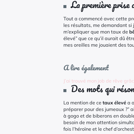
La première prise 
Tout a commencé avec cette p
les résultats, me demandant si
m’expliquer que mon taux de
b
élevé” que ce qu’il aurait dû êt
mes oreilles me jouaient des tou
A lire également
J’ai trouvé mon job de rêve grâ
Des mots qui réso
La mention de ce
taux élevé
a o
préparer pour des jumeaux ?” a
à gogo et de biberons en double
besoin de mon attention simulta
fois l’héroïne et le chef d’orchest