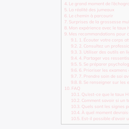
4.
Le grand moment de l’échogr
5.
La réalité des jumeaux
6.
Le chemin à parcourir
7.
Surprises de la grossesse mul
8.
Mon expérience avec le taux 
9.
Mes recommandations pour c
9.1.
1. Écouter votre corps a
9.2.
2. Consultez un professio
9.3.
3. Utiliser des outils en 
9.4.
4. Partager vos ressenti
9.5.
5. Se préparer psycholog
9.6.
6. Prioriser les examen
9.7.
7. Prendre soin de soi av
9.8.
8. Se renseigner sur les 
10.
FAQ
10.1.
Qu’est-ce que le taux H
10.2.
Comment savoir si un t
10.3.
Quels sont les signes p
10.4.
À quel moment devrais-j
10.5.
Est-il possible d’avoir