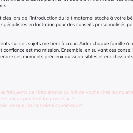
me.
 clés lors de l’introduction du lait maternel stocké à votre 
s spécialistes en lactation pour des conseils personnalisés p
ents sur ces sujets me tient à cœur. Aider chaque famille à tr
et confiance est ma mission. Ensemble, en suivant ces conseil
endre ces moments précieux aussi paisibles et enrichissants
s fréquents de l’intolérance au lait de vache chez les nourri
des dieux pendant la grossesse ?
, voici ce que j’aurais aimé savoir avant