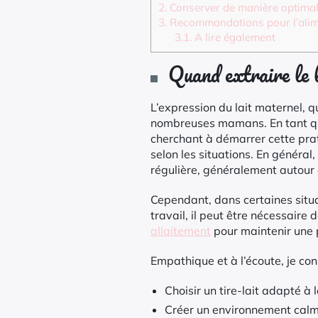
2.
Conserver de manière optimale
3.
Recommandations pour l’alime
3.1.
A lire également
Quand extraire le 
L’expression du lait maternel, qu
nombreuses mamans. En tant que
cherchant à démarrer cette prat
selon les situations. En général,
régulière, généralement autour
Cependant, dans certaines situ
travail, il peut être nécessaire
allaitement
pour maintenir une 
Empathique et à l’écoute, je co
Choisir un tire-lait adapté à l
Créer un environnement calme 