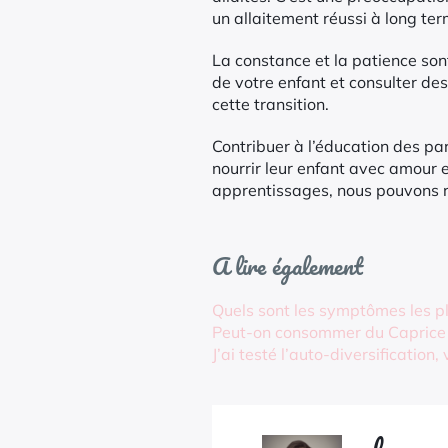
un allaitement réussi à long ter
La constance et la patience sont
de votre enfant et consulter de
cette transition.
Contribuer à l’éducation des par
nourrir leur enfant avec amour 
apprentissages, nous pouvons r
A lire également
Quels sont les symptômes les plu
Peut-on consommer du Caprice 
J’ai testé l’auto-diversification