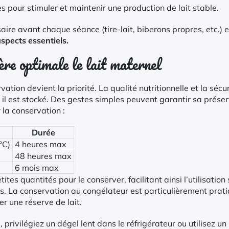
s pour stimuler et maintenir une production de lait stable.
saire avant chaque séance (tire-lait, biberons propres, etc.)
spects essentiels.
re optimale le lait maternel
ervation devient la priorité. La qualité nutritionnelle et la sé
l est stocké. Des gestes simples peuvent garantir sa préserv
la conservation :
Durée
°C)
4 heures max
48 heures max
6 mois max
petites quantités pour le conserver, facilitant ainsi l’utilisation
ts. La conservation au congélateur est particulièrement pra
er une réserve de lait.
l
, privilégiez un dégel lent dans le réfrigérateur ou utilisez 