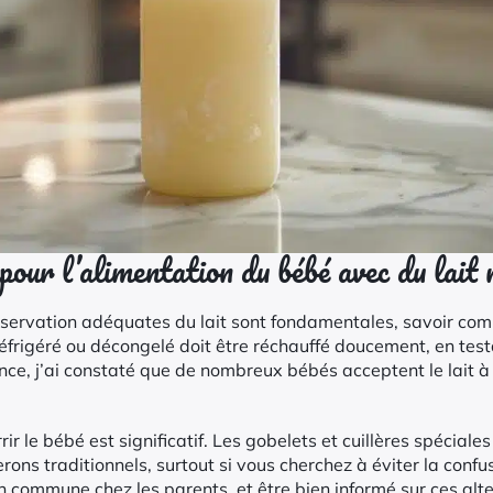
ur l’alimentation du bébé avec du lait 
onservation adéquates du lait sont fondamentales, savoir comm
t réfrigéré ou décongelé doit être réchauffé doucement, en tes
ence, j’ai constaté que de nombreux bébés acceptent le lait
ir le bébé est significatif. Les gobelets et cuillères spécial
ons traditionnels, surtout si vous cherchez à éviter la confu
on commune chez les parents, et être bien informé sur ces alt