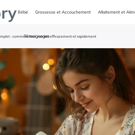
Bébé
Grossesse et Accouchement
Allaitement et Ali
Témoignages
mplet : comment tirer son lait efficacement et rapidement