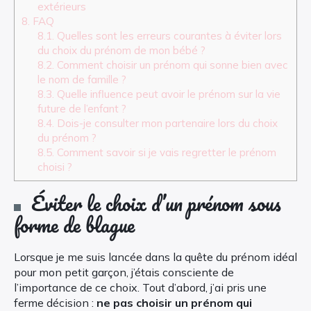
extérieurs
8.
FAQ
8.1.
Quelles sont les erreurs courantes à éviter lors
du choix du prénom de mon bébé ?
8.2.
Comment choisir un prénom qui sonne bien avec
le nom de famille ?
8.3.
Quelle influence peut avoir le prénom sur la vie
future de l’enfant ?
8.4.
Dois-je consulter mon partenaire lors du choix
du prénom ?
8.5.
Comment savoir si je vais regretter le prénom
choisi ?
Éviter le choix d’un prénom sous
forme de blague
Lorsque je me suis lancée dans la quête du prénom idéal
pour mon petit garçon, j’étais consciente de
l’importance de ce choix. Tout d’abord, j’ai pris une
ferme décision :
ne pas choisir un prénom qui