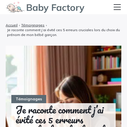
Bébé
Accueil
›
Témoignages
›
Je raconte comment j’ai évité ces 5 erreurs cruciales lors du choix du
Grossesse et Accouchement
prénom de mon bébé garçon.
Allaitement et Alimentation
Santé et Soins
Équipements et Confort
Témoignages
Témoignages
Je raconte comment j’ai
évité ces 5 erreurs