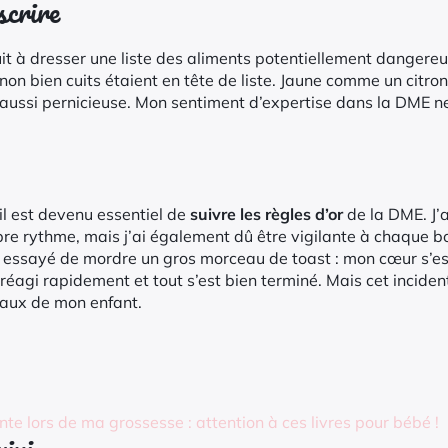
scrire
 à dresser une liste des aliments potentiellement dangereux.
n bien cuits étaient en tête de liste. Jaune comme un citron,
t aussi pernicieuse. Mon sentiment d’expertise dans la DME
l est devenu essentiel de
suivre les règles d’or
de la DME. J’a
pre rythme, mais j’ai également dû être vigilante à chaque b
it essayé de mordre un gros morceau de toast : mon cœur s’es
réagi rapidement et tout s’est bien terminé. Mais cet incide
gnaux de mon enfant.
te lors de ma grossesse : attention à ces livres pour bébé !