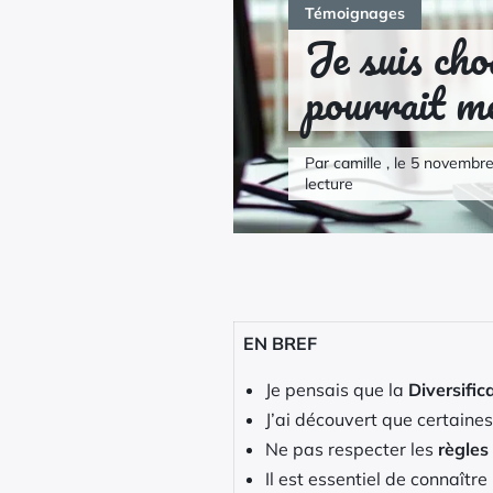
Témoignages
Je suis ch
pourrait me
Par camille , le 5 novembr
lecture
EN BREF
Je pensais que la
Diversific
J’ai découvert que certaine
Ne pas respecter les
règles
Il est essentiel de connaître