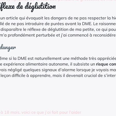
flexe de déglutition
un article qui évoquait les dangers de ne pas respecter la hi
illé de ne pas introduire de purées avant la DME. Le raisonnem
 disparaître le réflexe de déglutition de ma petite, ce qui po
n m’a profondément perturbée et j’ai commencé à reconsidére
 danger
même si la DME est naturellement une méthode très appréciée
une expérience alimentaire autonome, il subsiste un
risque co
vais négligé quelques signaux d’alarme lorsque je voyais ma
eçon difficile à apprendre, mais il devenait crucial de s’inte
18 mois, voici ce que j’ai fait pour l’aider