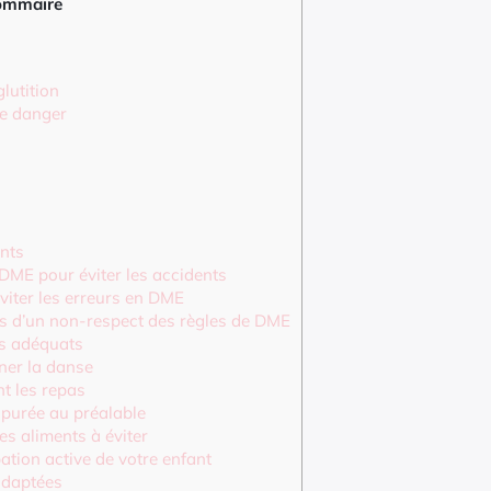
ommaire
lutition
de danger
nts
 DME pour éviter les accidents
iter les erreurs en DME
s d’un non-respect des règles de DME
ts adéquats
ner la danse
nt les repas
 purée au préalable
s aliments à éviter
ation active de votre enfant
adaptées