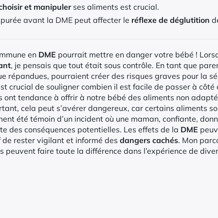
choisir et manipuler
ses aliments est crucial.
a purée avant la DME peut affecter le
réflexe de déglutition
de
 commune en
DME
pourrait mettre en danger votre bébé ! Lors
ant
, je pensais que tout était sous contrôle. En tant que par
ue répandues, pourraient créer des risques graves pour la sé
t crucial de souligner combien il est facile de passer à côté 
ont tendance à offrir à notre bébé des aliments non adaptés
tant, cela peut s’avérer dangereux, car certains aliments s
ement été témoin d’un incident où une maman, confiante, don
e des conséquences potentielles. Les effets de la
DME
peuve
f de rester vigilant et informé des
dangers cachés
. Mon parc
s peuvent faire toute la différence dans l’expérience de diver