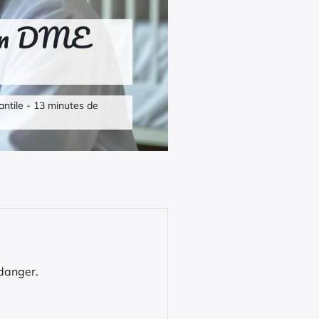
e en DME
antile - 13 minutes de
danger.