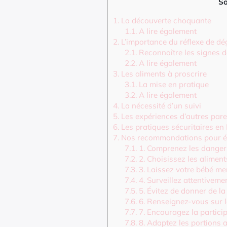
S
1.
La découverte choquante
1.1.
A lire également
2.
L’importance du réflexe de dég
2.1.
Reconnaître les signes 
2.2.
A lire également
3.
Les aliments à proscrire
3.1.
La mise en pratique
3.2.
A lire également
4.
La nécessité d’un suivi
5.
Les expériences d’autres pare
6.
Les pratiques sécuritaires en
7.
Nos recommandations pour év
7.1.
1. Comprenez les danger
7.2.
2. Choisissez les alimen
7.3.
3. Laissez votre bébé me
7.4.
4. Surveillez attentiveme
7.5.
5. Évitez de donner de la
7.6.
6. Renseignez-vous sur le
7.7.
7. Encouragez la particip
7.8.
8. Adaptez les portions 