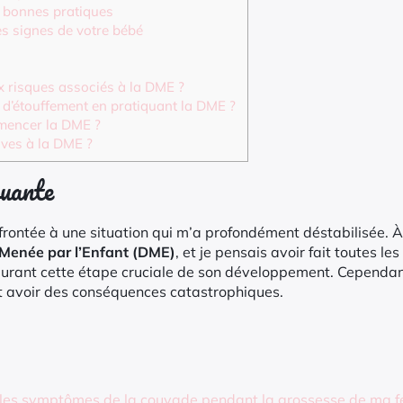
s bonnes pratiques
s signes de votre bébé
x risques associés à la DME ?
 d’étouffement en pratiquant la DME ?
mencer la DME ?
ives à la DME ?
quante
onfrontée à une situation qui m’a profondément déstabilisée. À
n Menée par l’Enfant (DME)
, et je pensais avoir fait toutes l
e durant cette étape cruciale de son développement. Cependant
 avoir des conséquences catastrophiques.
e les symptômes de la couvade pendant la grossesse de ma 