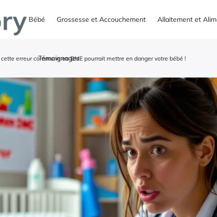
Bébé
Grossesse et Accouchement
Allaitement et Ali
Témoignages
: cette erreur commune en DME pourrait mettre en danger votre bébé !