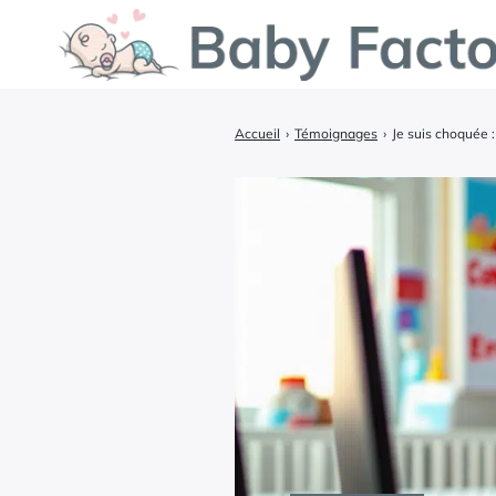
Accueil
›
Témoignages
›
Je suis choquée 