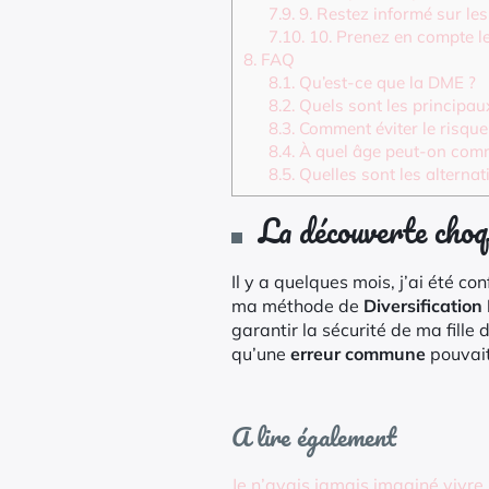
7.9.
9. Restez informé sur le
7.10.
10. Prenez en compte le
8.
FAQ
8.1.
Qu’est-ce que la DME ?
8.2.
Quels sont les principau
8.3.
Comment éviter le risque
8.4.
À quel âge peut-on com
8.5.
Quelles sont les alternat
La découverte cho
Il y a quelques mois, j’ai été c
ma méthode de
Diversificatio
garantir la sécurité de ma fill
qu’une
erreur commune
pouvait
A lire également
Je n’avais jamais imaginé vivr