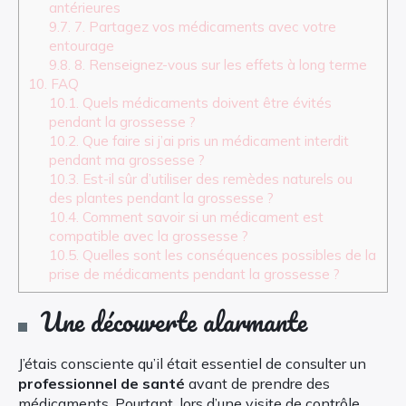
antérieures
9.7.
7. Partagez vos médicaments avec votre
entourage
9.8.
8. Renseignez-vous sur les effets à long terme
10.
FAQ
10.1.
Quels médicaments doivent être évités
pendant la grossesse ?
10.2.
Que faire si j’ai pris un médicament interdit
pendant ma grossesse ?
10.3.
Est-il sûr d’utiliser des remèdes naturels ou
des plantes pendant la grossesse ?
10.4.
Comment savoir si un médicament est
compatible avec la grossesse ?
10.5.
Quelles sont les conséquences possibles de la
prise de médicaments pendant la grossesse ?
Une découverte alarmante
J’étais consciente qu’il était essentiel de consulter un
professionnel de santé
avant de prendre des
médicaments. Pourtant, lors d’une visite de contrôle