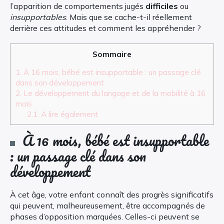
l’apparition de comportements jugés
difficiles
ou
insupportables
. Mais que se cache-t-il réellement
derrière ces attitudes et comment les appréhender ?
Sommaire
1.
À 16 mois, bébé est insupportable : un passage clé
dans son développement
2.
Le développement du langage et de la mobilité à 16
mois
2.1.
A lire également
À 16 mois, bébé est insupportable
: un passage clé dans son
développement
À cet âge, votre enfant connaît des progrès significatifs
qui peuvent, malheureusement, être accompagnés de
phases d’opposition marquées. Celles-ci peuvent se