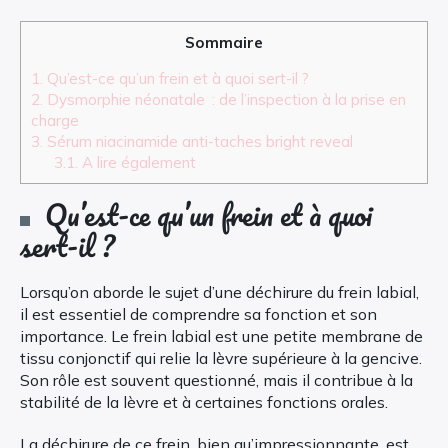
Sommaire
1.
Qu’est-ce qu’un frein et à quoi sert-il ?
2.
Dysmorphie néonatale : de l’inspection à la prise en
charge
3.
Sérum niacinamide anti-taches bright reveal
3.1.
A lire également
Qu’est-ce qu’un frein et à quoi
sert-il ?
Lorsqu’on aborde le sujet d’une déchirure du frein labial,
il est essentiel de comprendre sa fonction et son
importance. Le frein labial est une petite membrane de
tissu conjonctif qui relie la lèvre supérieure à la gencive.
Son rôle est souvent questionné, mais il contribue à la
stabilité de la lèvre et à certaines fonctions orales.
La déchirure de ce frein, bien qu’impressionnante, est