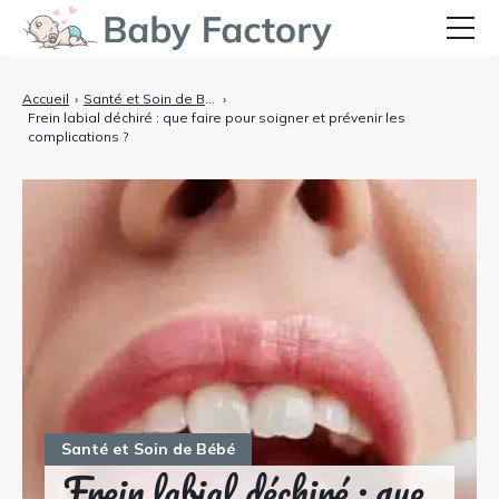
Bébé
Accueil
›
Santé et Soin de Bébé
›
Frein labial déchiré : que faire pour soigner et prévenir les
Grossesse et Accouchement
complications ?
Allaitement et Alimentation
Santé et Soins
Équipements et Confort
Témoignages
Santé et Soin de Bébé
Frein labial déchiré : que