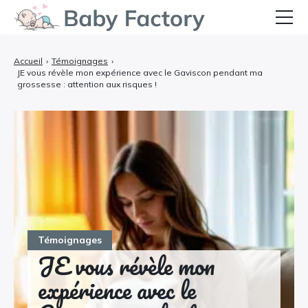
Bébé
Accueil
›
Témoignages
›
JE vous révèle mon expérience avec le Gaviscon pendant ma
Grossesse et Accouchement
grossesse : attention aux risques !
Allaitement et Alimentation
Santé et Soins
Équipements et Confort
Témoignages
Témoignages
JE vous révèle mon
expérience avec le