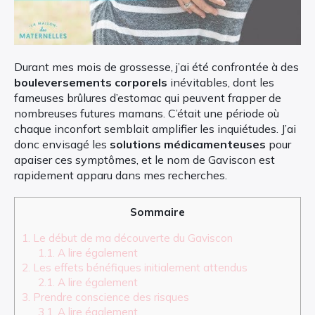
Durant mes mois de grossesse, j’ai été confrontée à des
bouleversements corporels
inévitables, dont les
fameuses brûlures d’estomac qui peuvent frapper de
nombreuses futures mamans. C’était une période où
chaque inconfort semblait amplifier les inquiétudes. J’ai
donc envisagé les
solutions médicamenteuses
pour
apaiser ces symptômes, et le nom de Gaviscon est
rapidement apparu dans mes recherches.
Sommaire
1.
Le début de ma découverte du Gaviscon
1.1.
A lire également
2.
Les effets bénéfiques initialement attendus
2.1.
A lire également
3.
Prendre conscience des risques
3.1.
A lire également