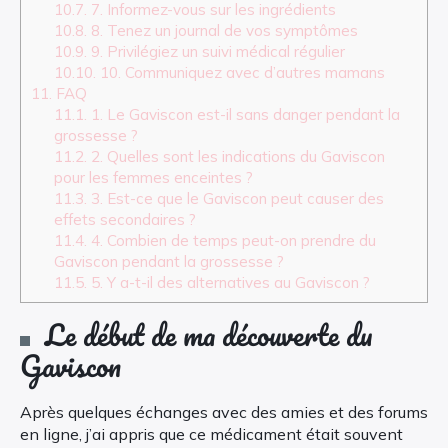
10.7.
7. Informez-vous sur les ingrédients
10.8.
8. Tenez un journal de vos symptômes
10.9.
9. Privilégiez un suivi médical régulier
10.10.
10. Communiquez avec d’autres mamans
11.
FAQ
11.1.
1. Le Gaviscon est-il sans danger pendant la
grossesse ?
11.2.
2. Quelles sont les indications du Gaviscon
pour les femmes enceintes ?
11.3.
3. Est-ce que le Gaviscon peut causer des
effets secondaires ?
11.4.
4. Combien de temps peut-on prendre du
Gaviscon pendant la grossesse ?
11.5.
5. Y a-t-il des alternatives au Gaviscon ?
Le début de ma découverte du
Gaviscon
Après quelques échanges avec des amies et des forums
en ligne, j’ai appris que ce médicament était souvent