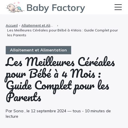
Bébé
Accueil
›
Allaitement et Alimentation
›
Les Meilleures Céréales pour Bébé à 4 Mois : Guide Complet pour
Grossesse et Accouchement
les Parents
Allaitement et Alimentation
Allaitement et Alimentation
Les Meilleures Céréales
Santé et Soins
pour Bébé à 4 Mois :
Équipements et Confort
Guide Complet pour les
Témoignages
Parents
Par Sona , le 12 septembre 2024 — tous - 10 minutes de
lecture