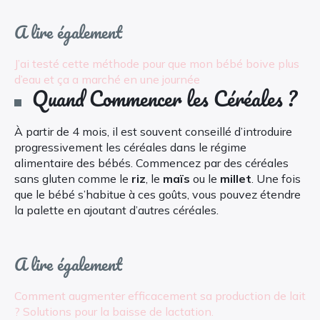
A lire également
J’ai testé cette méthode pour que mon bébé boive plus
d’eau et ça a marché en une journée
Quand Commencer les Céréales ?
À partir de 4 mois, il est souvent conseillé d’introduire
progressivement les céréales dans le régime
alimentaire des bébés. Commencez par des céréales
sans gluten comme le
riz
, le
maïs
ou le
millet
. Une fois
que le bébé s’habitue à ces goûts, vous pouvez étendre
la palette en ajoutant d’autres céréales.
A lire également
Comment augmenter efficacement sa production de lait
? Solutions pour la baisse de lactation.