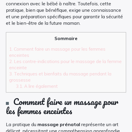
connexion avec le bébé à naître. Toutefois, cette
pratique, bien que bénéfique, exige une connaissance
et une préparation spécifiques pour garantir la sécurité
et le bien-être de la future maman.
Sommaire
1.
Comment faire un massage pour les femmes
enceintes
2.
Les contre-indications pour le massage de la femme
enceinte
3.
Techniques et bienfaits du massage pendant la
grossesse
3.1.
A lire également
Comment faire un massage pour
les femmes enceintes
La pratique du
massage prénatal
représente un art
délicat, nécessitant une compréhension approfondie